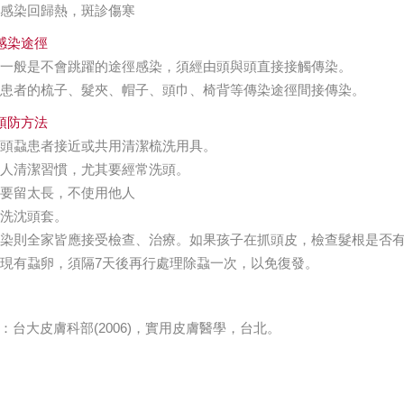
可能感染回歸熱，斑診傷寒
感染途徑
蝨是一般是不會跳躍的途徑感染，須經由頭與頭直接接觸傳染。
接觸患者的梳子、髮夾、帽子、頭巾、椅背等傳染途徑間接傳染。
預防方法
免與頭蝨患者接近或共用清潔梳洗用具。
成個人清潔習慣，尤其要經常洗頭。
髮不要留太長，不使用他人
於換洗沈頭套。
人感染則全家皆應接受檢查、治療。如果孩子在抓頭皮，檢查髮根是否
果發現有蝨卵，須隔7天後再行處理除蝨一次，以免復發。
：台大皮膚科部(2006)，實用皮膚醫學，台北。