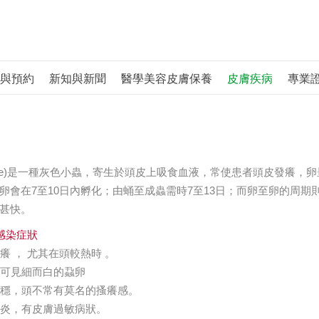
與預約
新知與新聞
醫學美容皮膚保養
皮膚疾病
專業
Lice)是一種灰色小蟲，寄生於頭皮上吸食血液，常使患者頭皮發癢，
卵會在7至10日內孵化；由蛹至成蟲需時7至13日；而卵至卵的周期
甚快。
感染症狀
發癢 ， 尤其在頭較熱時 。
髮根可見細而白的蝨卵
不安穩，頭不常有莫名的搔癢感。
皮發炎，有皮膚過敏病狀。