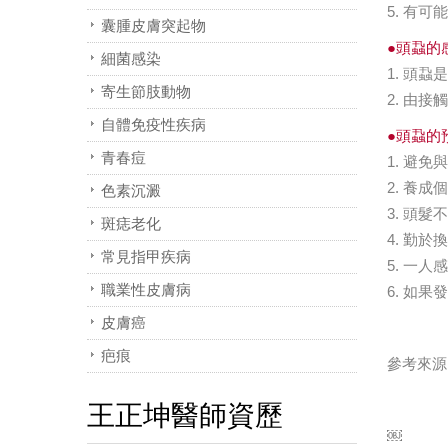
5. 有
囊腫皮膚突起物
●頭蝨的
細菌感染
1. 頭
寄生節肢動物
2. 由
自體免疫性疾病
●頭蝨的
青春痘
1. 避
2. 養
色素沉澱
3. 頭
斑痣老化
4. 勤
常見指甲疾病
5. 一
職業性皮膚病
6. 如
皮膚癌
疤痕
參考來源
王正坤醫師資歷
￼