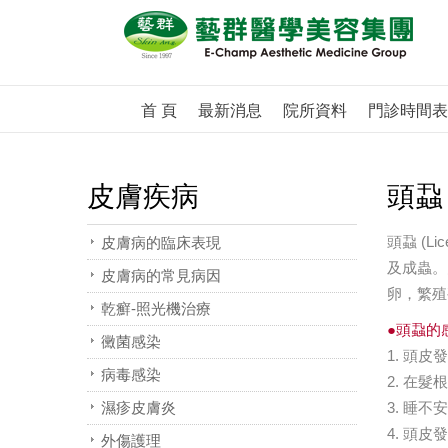
首 頁
最新消息
院所資料
門診時間表
皮膚疾病
頭蝨
頭蝨 (
皮膚病的臨床表現
及成蟲。
皮膚病的常見病因
卵，繁殖
乾癬-照光機治療
●頭蝨的
黴菌感染
1. 頭皮
病毒感染
2. 在
濕疹皮膚炎
3. 睡
4. 頭
外傷護理