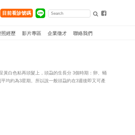
目前看診號碼
證照經歷
影片專區
企業徵才
聯絡我們
卵呈黃白色粘再頭髮上，頭蝨的生長分 3個時期：卵、蛹
則平均約為3星期。所以說一般頭蝨約在3週後即又可產