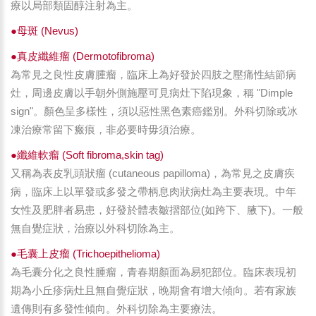
療以局部類固醇注射為主。
●母斑 (Nevus)
●真皮纖維瘤 (Dermotofibroma)
為常見之良性皮膚腫瘤，臨床上為好發於四肢之壓痛性結節病
灶，周邊皮膚以手朝外側施壓可見病灶下陷現象，稱 "Dimple
sign"。顏色呈多樣性，須以惡性黑色素癌鑑別。外科切除或冰
凍治療常留下瘢痕，非必要時毋須治療。
●纖維軟瘤 (Soft fibroma,skin tag)
又稱為表皮乳頭狀瘤 (cutaneous papilloma)，為常見之皮膚疾
病，臨床上以單發或多發之帶柄息肉狀病灶為主要表現。中年
女性及肥胖者易患，好發於體表皺摺部位(如跨下、腋下)。一般
無自覺症狀，治療以外科切除為主。
●毛囊上皮瘤 (Trichoepithelioma)
為毛囊分化之良性腫瘤，青春期顏面為易犯部位。臨床表現初
期為小丘疹病灶且無自覺症狀，晚期會有增大傾向。若有家族
遺傳則有多發性傾向。外科切除為主要療法。