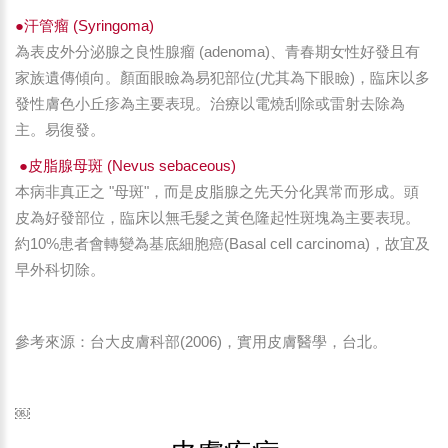
●汗管瘤 (Syringoma)
為表皮外分泌腺之良性腺瘤 (adenoma)、青春期女性好發且有
家族遺傳傾向。顏面眼瞼為易犯部位(尤其為下眼瞼)，臨床以多
發性膚色小丘疹為主要表現。治療以電燒刮除或雷射去除為
主。易復發。
●皮脂腺母斑 (Nevus sebaceous)
本病非真正之 "母斑"，而是皮脂腺之先天分化異常而形成。頭
皮為好發部位，臨床以無毛髮之黃色隆起性斑塊為主要表現。
約10%患者會轉變為基底細胞癌(Basal cell carcinoma)，故宜及
早外科切除。
參考來源：台大皮膚科部(2006)，實用皮膚醫學，台北。
￼