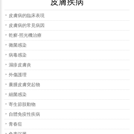
皮膚疾病
皮膚病的臨床表現
皮膚病的常見病因
乾癬-照光機治療
黴菌感染
病毒感染
濕疹皮膚炎
外傷護理
囊腫皮膚突起物
細菌感染
寄生節肢動物
自體免疫性疾病
青春痘
色素沉澱