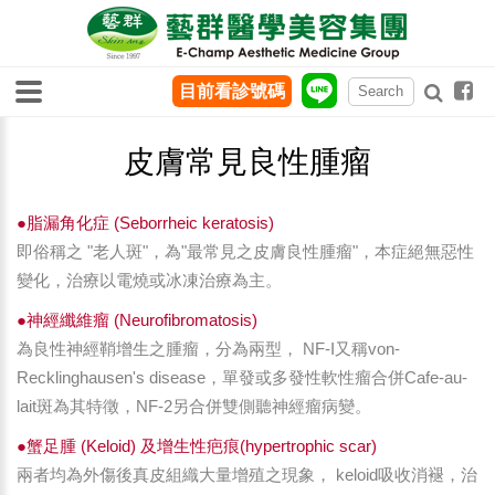
目前看診號碼
皮膚常見良性腫瘤
●脂漏角化症 (Seborrheic keratosis)
即俗稱之 "老人斑"，為"最常見之皮膚良性腫瘤"，本症絕無惡性
變化，治療以電燒或冰凍治療為主。
●神經纖維瘤 (Neurofibromatosis)
為良性神經鞘增生之腫瘤，分為兩型， NF-I又稱von-
Recklinghausen's disease，單發或多發性軟性瘤合併Cafe-au-
lait斑為其特徵，NF-2另合併雙側聽神經瘤病變。
●蟹足腫 (Keloid) 及增生性疤痕(hypertrophic scar)
兩者均為外傷後真皮組織大量增殖之現象， keloid吸收消褪，治