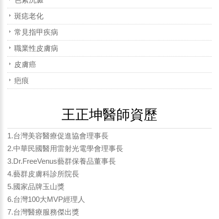
斑痣老化
常見指甲疾病
職業性皮膚病
皮膚癌
疤痕
王正坤醫師資歷
1.台灣美容醫療促進協會理事長
2.中華民國醫用雷射光電學會理事長
3.Dr.FreeVenus藝群保養品董事長
4.藝群皮膚科診所院長
5.國家品牌玉山獎
6.台灣100大MVP經理人
7.台灣醫療服務傑出獎