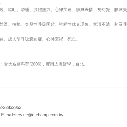
。
燒、嘔吐、嗜睡、肢體無力、心律加速、臉無表情、視幻覺、眼球失
體溫、抽搐、突發性呼吸困難、神經性休克現象、意識不清、肺及呼
迷、成人型呼吸窘迫症、心肺衰竭、死亡。
：台大皮膚科部(2006)，實用皮膚醫學，台北。
3832952
:service@e-champ.com.tw