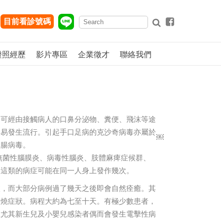
目前看診號碼
證照經歷
影片專區
企業徵才
聯絡我們
，可經由接觸病人的口鼻分泌物、糞便、飛沫等途
，易發生流行。引起手口足病的克沙奇病毒亦屬於
￼
稱腸病毒。
無菌性腦膜炎、病毒性腦炎、肢體麻痺症候群、
病這類的病症可能在同一人身上發作幾次。
微，而大部分病例過了幾天之後即會自然痊癒。其
發燒症狀。病程大約為七至十天。有極少數患者，
。尤其新生兒及小嬰兒感染者偶而會發生電擊性病