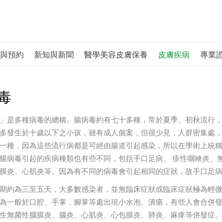
與預約
新知與新聞
醫學美容皮膚保養
皮膚疾病
專業
毒
」是多種病毒的總稱。腸病毒約有七十多種，常於夏季、初秋流行
多發生於十歲以下之小孩，雖有成人個案，但很少見，人群密集處
一種，因為這些流行病都是可經由腸道引起感染，所以在學術上統
腸病毒引起的疾病種類也有些不同，包括手口足病、 疹性咽峽炎、
膜炎、心肌炎等。因為有不同的病毒會引起相同的症狀，故手口足
期約為三至五天，大多數感染者，並無臨床症狀或臨床症狀極為輕
為一般於口腔、手掌．腳掌等處出現小水泡、潰瘍，有些人會合併
生無菌性腦膜炎、腦炎、心肌炎、心包膜炎、肺炎、麻痺等併發症