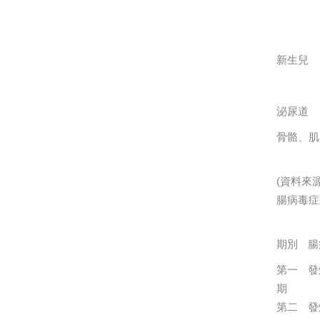
新生兒
泌尿道
骨骼、肌
(資料來
腸病毒症
期別
腸
第一
發
期
第二
發