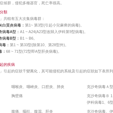
症候群，侵犯多種器官，死亡率很高。
分類
」共轄有五大次集病毒群：
髓灰白質炎病毒：
第1~ 第3型(引起小兒麻痺的病毒)。
沙奇病毒A型：
A1 ~ A24(A23型改歸入伊科第9型病毒)。
沙奇病毒B型：
B1 ~ B6。
科病毒：
第1 ~ 第33型(除第10、第28型外)。
毒：
68 ~ 71型(72型即A型肝炎病毒)。
起的疾病
」引起的症狀千變萬化，其可能侵犯的系統及引起的症狀如下表所
咽喉炎、咽峽炎、口腔炎、肺炎
克沙奇病毒Ａ
胸壁痛
克沙奇病毒Ｂ 1 
伊科病毒1、6
腹痛、嘔吐、腹瀉、肝炎
克沙奇病毒、