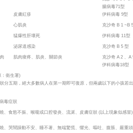
腸病毒71型
皮膚紅疹
伊科病毒 9型
心肌炎
克沙奇 B 1 ~B 
猛爆性肝壞死
伊科病毒 11型
泌尿道感染
克沙奇 B 5 型
肉
肌肉痠疼、肌炎、關節炎
克沙奇 A 2 、A 
伊科病毒18型
源：衛生署)
狀分五期，絕大多數病人在第一期即可復原，但兩歲以下的小孩若
病毒症狀
燒、食慾不振、喉嚨或口腔發炎、流涎、皮膚症狀 (以上現象似感冒)
燒、哭鬧躁動不安、睡不著、無端驚慌、懼光、嘔吐、腹脹、嚴重頭