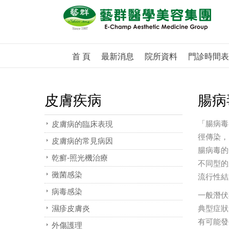
首 頁
最新消息
院所資料
門診時間表
皮膚疾病
腸病
「腸病毒
皮膚病的臨床表現
徑傳染，
皮膚病的常見病因
腸病毒的
乾癬-照光機治療
不同型的
黴菌感染
流行性結
病毒感染
一般潛伏
濕疹皮膚炎
典型症狀
有可能發
外傷護理