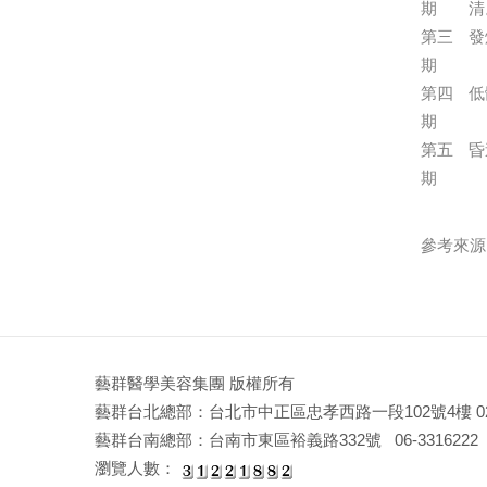
期
清
第三
發
期
第四
低
期
第五
昏
期
參考來源
藝群醫學美容集團 版權所有
藝群台北總部：台北市中正區忠孝西路一段102號4樓 02-2
藝群台南總部：台南市東區裕義路332號 06-3316222 E-mail
瀏覽人數：