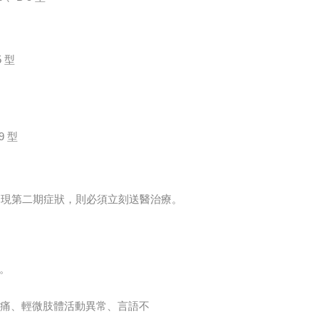
5 型
9 型
出現第二期症狀，則必須立刻送醫治療。
。
痛、輕微肢體活動異常、言語不