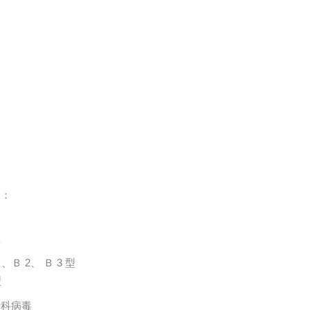
列：
型
、Ｂ 2、 Ｂ 3 型
型
伊科病毒