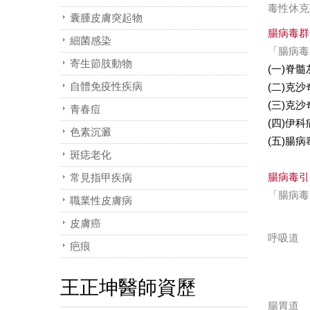
毒性休克
囊腫皮膚突起物
腸病毒群
細菌感染
「腸病毒
寄生節肢動物
(一)脊
自體免疫性疾病
(二)克
(三)克
青春痘
(四)伊
色素沉澱
(五)腸病
斑痣老化
腸病毒引
常見指甲疾病
「腸病毒
職業性皮膚病
皮膚癌
呼吸道
疤痕
王正坤醫師資歷
腸胃道