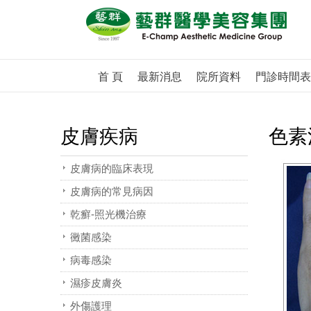
首 頁
最新消息
院所資料
門診時間表
皮膚疾病
色素
皮膚病的臨床表現
皮膚病的常見病因
乾癬-照光機治療
黴菌感染
病毒感染
濕疹皮膚炎
外傷護理