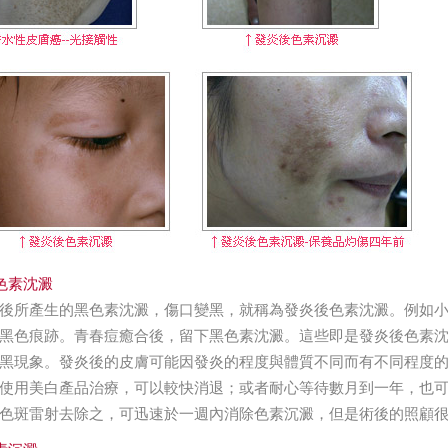
色素沈澱
後所產生的黑色素沈澱，傷口變黑，就稱為發炎後色素沈澱。例如
黑色痕跡。青春痘癒合後，留下黑色素沈澱。這些即是發炎後色素沈澱
黑現象。發炎後的皮膚可能因發炎的程度與體質不同而有不同程度
使用美白產品治療，可以較快消退；或者耐心等待數月到一年，也
色斑雷射去除之，可迅速於一週內消除色素沉澱，但是術後的照顧