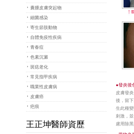
囊腫皮膚突起物
細菌感染
寄生節肢動物
自體免疫性疾病
青春痘
色素沉澱
斑痣老化
常見指甲疾病
●發炎後
職業性皮膚病
皮膚發炎
皮膚癌
後，留下
疤痕
生此種變
刺激，並
王正坤醫師資歷
慮用除黑