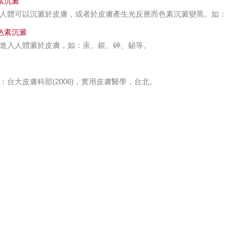
素沉澱
體可以沉澱於皮膚，或者於皮膚產生光反應而色素沉澱變黑。如： minocin，thiaz
色素沉澱
進入人體澱於皮膚，如：汞、銀、砷、鉍等。
：台大皮膚科部(2006)，實用皮膚醫學，台北。