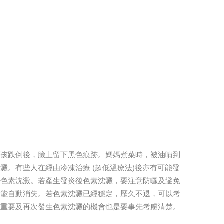
小孩跌倒後，臉上留下黑色痕跡。媽媽煮菜時，被油噴到
。有些人在經由冷凍治療 (超低溫療法)後亦有可能發
的色素沈澱。若產生發炎後色素沈澱，要注意防曬及避免
可能自動消失。若色素沈澱已經穩定，歷久不退，可以考
很重要及再次發生色素沈澱的機會也是要事先考慮清楚。