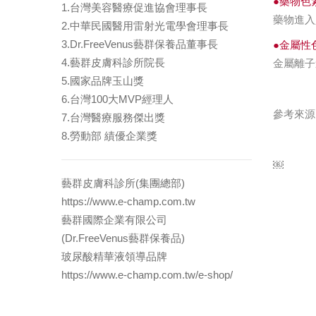
●藥物色
1.台灣美容醫療促進協會理事長
藥物進入人
2.中華民國醫用雷射光電學會理事長
3.Dr.FreeVenus藝群保養品董事長
●金屬性
4.藝群皮膚科診所院長
金屬離子
5.國家品牌玉山獎
6.台灣100大MVP經理人
參考來源
7.台灣醫療服務傑出獎
8.勞動部 績優企業獎
￼
藝群皮膚科診所(集團總部)
https://www.e-champ.com.tw
藝群國際企業有限公司
(Dr.FreeVenus藝群保養品)
玻尿酸精華液領導品牌
https://www.e-champ.com.tw/e-shop/