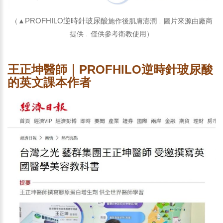
PROFHILO逆時針玻尿酸
（▲
施作後肌膚澎潤﹒圖片來源由廠商
提供﹒僅供參考衛教使用
）
王正坤醫師｜PROFHILO逆時針玻尿酸
的英文課本作者