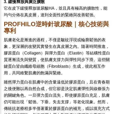
3. 緩慢釋放與廣泛擴散
它在皮下緩慢釋放玻尿酸HA，並且具有極高的擴散性，能
均勻分佈在真皮層，達到全面性的緊緻與改善鬆弛。
PROFHILO逆時針玻尿酸｜核心技術與
專利
肌膚老化是漸進的過程，不僅是皺紋浮現或輪廓鬆弛的表
象，更深層的改變其實發生在真皮層之內。隨著時間推進，
膠原蛋白（Collagen）與彈力蛋白（Elastin）等結構性蛋白
質逐漸流失與變質，使肌膚支撐力與彈性同步下滑。這些關
鍵蛋白皆由纖維母細胞（Fibroblasts）生成，彼此相互作
用，共同維繫肌膚的飽滿與緊緻。
雖然彈力蛋白在肌膚中的含量遠低於膠原蛋白，且在青春期
之後便難以再自然合成，但它卻是決定肌膚彈性與線條張力
的關鍵角色。一旦彈力蛋白流失，即使膠原蛋白充足，肌膚
仍可能出現「鬆弛、下垂、失去支撐」等老化現象。然而，
傳統抗老療程多半僅著重於膠原蛋白的補充，或以填充方式