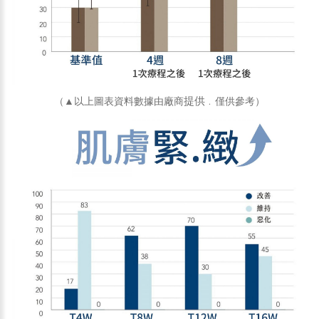
提供
（▲以上圖表資料數據由廠商
﹒僅供參考
）