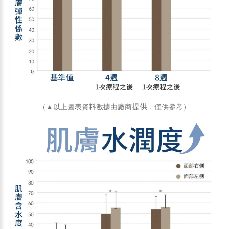
提供
（▲以上圖表資料數據由廠商
﹒僅供參考
）