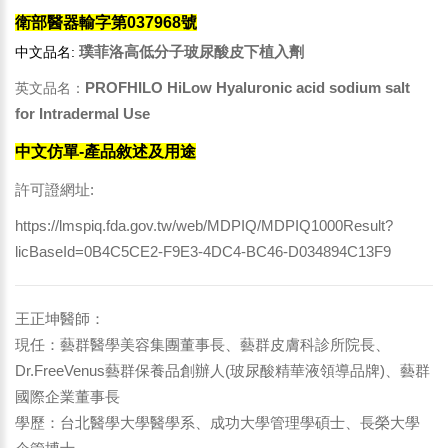
衛部醫器輸字第037968號
璞菲洛高低分子玻尿酸皮下植入劑
中文品名:
PROFHILO HiLow Hyaluronic acid sodium salt
英文品名：
for Intradermal Use
中文仿單-產品敘述及用途
許可證網址:
https://lmspiq.fda.gov.tw/web/MDPIQ/MDPIQ1000Result?
licBaseId=0B4C5CE2-F9E3-4DC4-BC46-D034894C13F9
王正坤醫師：
現任：藝群醫學美容集團董事長、藝群皮膚科診所院長、
Dr.FreeVenus藝群保養品創辦人(玻尿酸精華液領導品牌)、藝群
國際企業董事長
學歷：台北醫學大學醫學系、成功大學管理學碩士、長榮大學