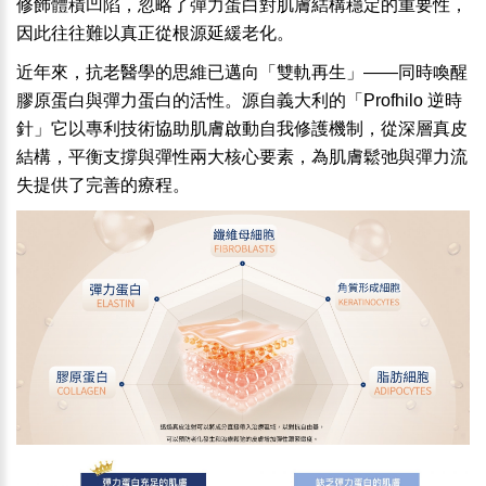
修飾體積凹陷，忽略了彈力蛋白對肌膚結構穩定的重要性，
因此往往難以真正從根源延緩老化。
近年來，抗老醫學的思維已邁向「雙軌再生」——同時喚醒
膠原蛋白與彈力蛋白的活性。源自義大利的「Profhilo 逆時
針」它以專利技術協助肌膚啟動自我修護機制，從深層真皮
結構，平衡支撐與彈性兩大核心要素，為肌膚鬆弛與彈力流
失提供了完善的療程。