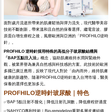
面對歲月流逝所帶來的肌膚鬆弛與彈力流失，現代醫學美容
技術不斷創新，帶來溫和且自然的保養選擇。繼電音波、膠
原蛋白增生療程之後，風靡歐洲與亞洲的「PROFHILO
逆時
針
」。
PROFHILO
逆時針採用特殊的高低分子玻尿酸結構與
「BAP五點注入法」
概念，協助肌膚維持水潤與緊緻外
觀，被業界譽為兼具自然感與科技感的方案。此技術於歐洲
多國已廣泛應用，反映了現代人對於「由內而外」維持肌膚
健康的新趨勢。隨著
PROFHILO逆時針
進入台灣市場，醫美
保養的選擇也更加多元。
PROFHILO逆時針玻尿酸｜特色
✅BAP 5點注射不饅化｜降低注射孔洞數，降低療程舒適度
✅NAHYCO專利技術｜Bio-remodeling重塑多層皮膚組織