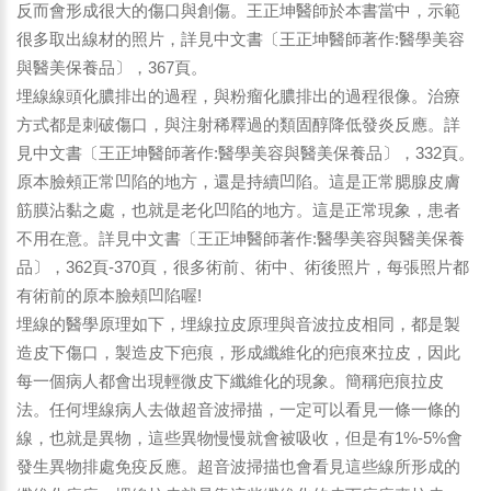
反而會形成很大的傷口與創傷。王正坤醫師於本書當中，示範
很多取出線材的照片，詳見中文書〔王正坤醫師著作:醫學美容
與醫美保養品〕，367頁。
埋線線頭化膿排出的過程，與粉瘤化膿排出的過程很像。治療
方式都是刺破傷口，與注射稀釋過的類固醇降低發炎反應。詳
見中文書〔王正坤醫師著作:醫學美容與醫美保養品〕，332頁。
原本臉頰正常凹陷的地方，還是持續凹陷。這是正常腮腺皮膚
筋膜沾黏之處，也就是老化凹陷的地方。這是正常現象，患者
不用在意。詳見中文書〔王正坤醫師著作:醫學美容與醫美保養
品〕，362頁-370頁，很多術前、術中、術後照片，每張照片都
有術前的原本臉頰凹陷喔!
埋線的醫學原理如下，埋線拉皮原理與音波拉皮相同，都是製
造皮下傷口，製造皮下疤痕，形成纖維化的疤痕來拉皮，因此
每一個病人都會出現輕微皮下纖維化的現象。簡稱疤痕拉皮
法。任何埋線病人去做超音波掃描，一定可以看見一條一條的
線，也就是異物，這些異物慢慢就會被吸收，但是有1%-5%會
發生異物排處免疫反應。超音波掃描也會看見這些線所形成的