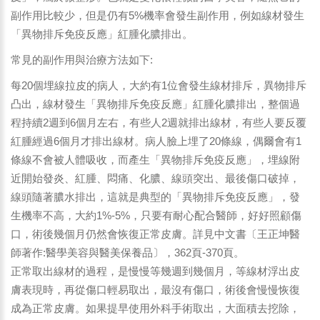
副作用比較少，但是仍有5%機率會發生副作用，例如線材發生
「異物排斥免疫反應」紅腫化膿排出。
常見的副作用與治療方法如下:
每20個埋線拉皮的病人，大約有1位會發生線材排斥，異物排斥
凸出，線材發生「異物排斥免疫反應」紅腫化膿排出，整個過
程持續2週到6個月左右，有些人2週就排出線材，有些人要反覆
紅腫經過6個月才排出線材。病人臉上埋了20條線，偶爾會有1
條線不會被人體吸收，而產生「異物排斥免疫反應」，埋線附
近開始發炎、紅腫、悶痛、化膿、線頭突出、最後傷口破掉，
線頭隨著膿水排出，這就是典型的「異物排斥免疫反應」，發
生機率不高，大約1%-5%，只要有耐心配合醫師，好好照顧傷
口，術後幾個月仍然會恢復正常皮膚。詳見中文書〔王正坤醫
師著作:醫學美容與醫美保養品〕，362頁-370頁。
正常取出線材的過程，是慢慢等幾週到幾個月，等線材浮出皮
膚表現時，再從傷口輕易取出，最沒有傷口，術後會慢慢恢復
成為正常皮膚。如果提早使用外科手術取出，大面積去挖除，