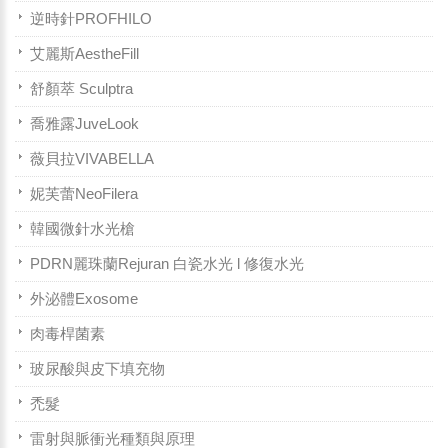
逆時針PROFHILO
艾麗斯AestheFill
舒顏萃 Sculptra
喬雅露JuveLook
薇貝拉VIVABELLA
妮芙蕾NeoFilera
韓國微針水光槍
PDRN麗珠蘭Rejuran 白瓷水光 l 修復水光
外泌體Exosome
肉毒桿菌素
玻尿酸與皮下填充物
禿髮
雷射與脈衝光種類與原理