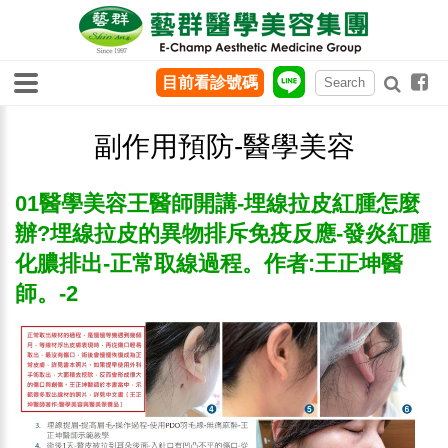
目前看診號碼
副作用預防-醫學美容
01醫學美容王醫師開講-埋線拉皮紅腫怎麼
辦?埋線拉皮的異物排斥免疫反應-發炎紅腫
化膿排出-正常取線過程。作者:王正坤醫
師。-2