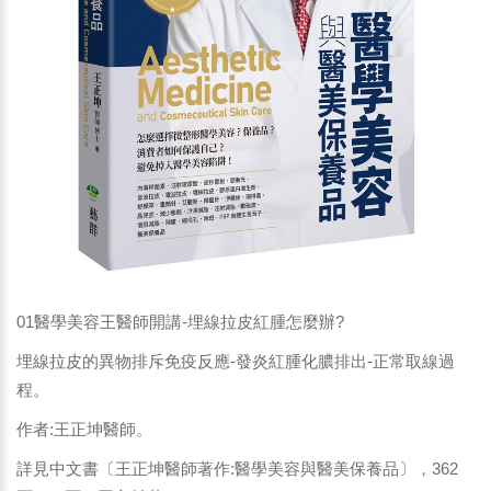
01醫學美容王醫師開講-埋線拉皮紅腫怎麼辦?
埋線拉皮的異物排斥免疫反應-發炎紅腫化膿排出-正常取線過
程。
作者:王正坤醫師。
詳見中文書〔王正坤醫師著作:醫學美容與醫美保養品〕，362