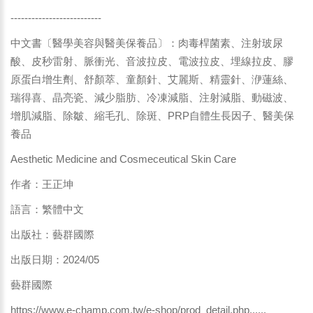
--------------------------
中文書〔醫學美容與醫美保養品〕：肉毒桿菌素、注射玻尿
酸、皮秒雷射、脈衝光、音波拉皮、電波拉皮、埋線拉皮、膠
原蛋白增生劑、舒顏萃、童顏針、艾麗斯、精靈針、洢蓮絲、
瑞得喜、晶亮瓷、減少脂肪、冷凍減脂、注射減脂、動磁波、
增肌減脂、除皺、縮毛孔、除斑、PRP自體生長因子、醫美保
養品
Aesthetic Medicine and Cosmeceutical Skin Care
作者：王正坤
語言：繁體中文
出版社：藝群國際
出版日期：2024/05
藝群國際
https://www.e-champ.com.tw/e-shop/prod_detail.php......