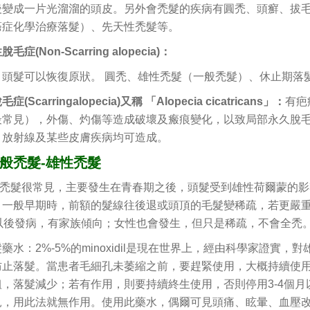
後變成一片光溜溜的頭皮。另外會禿髮的疾病有圓禿、頭癬、拔
癌症化學治療落髮）、先天性禿髮等。
性脫毛症
(Non-Scarring aIopecia)
：
，頭髮可以恢復原狀。 圓禿、雄性禿髮（一般禿髮）、休止期落
(Scarringalopecia)又稱 「Alopecia cicatricans」：
有疤
最常見），外傷、灼傷等造成破壞及瘢痕變化，以致局部永久脫
，放射線及某些皮膚疾病均可造成。
般禿髮-雄性禿髮
髮很常見，主要發生在青春期之後，頭髮受到雄性荷爾蒙的影
。一般早期時，前額的髮線往後退或頭頂的毛髮變稀疏，若更嚴
歲以後發病，有家族傾向；女性也會發生，但只是稀疏，不會全禿
藥水：2%-5%的minoxidil是現在世界上，經由科學家證
防止落髮。當患者毛細孔未萎縮之前，要趕緊使用，大概持續使用
粗，落髮減少；若有作用，則要持續終生使用，否則停用3-4個
見，用此法就無作用。使用此藥水，偶爾可見頭痛、眩暈、血壓