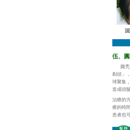
伍、圓
圓禿，
剃頭」
球聚集
造成頭
治療的方
療的時
患者也