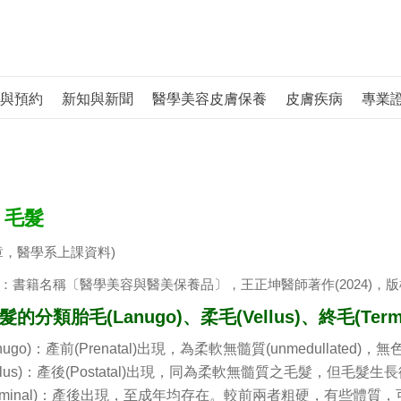
與預約
新知與新聞
醫學美容皮膚保養
皮膚疾病
專業
、毛髮
章，醫學系上課資料)
：書籍名稱〔醫學美容與醫美保養品〕，王正坤醫師著作(2024)，版
的分類胎毛(Lanugo)、柔毛(Vellus)、終毛(Termi
nugo)：產前(Prenatal)出現，為柔軟無髓質(unmedullate
ellus)：產後(Postatal)出現，同為柔軟無髓質之毛髮，但毛
erminal)：產後出現，至成年均存在。較前兩者粗硬，有些體質