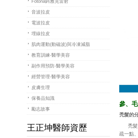
Fotona鉺雅克雷射
音波拉皮
電波拉皮
埋線拉皮
肌肉運動(動磁波)與冷凍減脂
教育訓練-醫學美容
副作用預防-醫學美容
經營管理-醫學美容
皮膚生理
保養品知識
參、毛
勵志故事
禿髮的
王正坤醫師資歷
禿髮是
疏一點