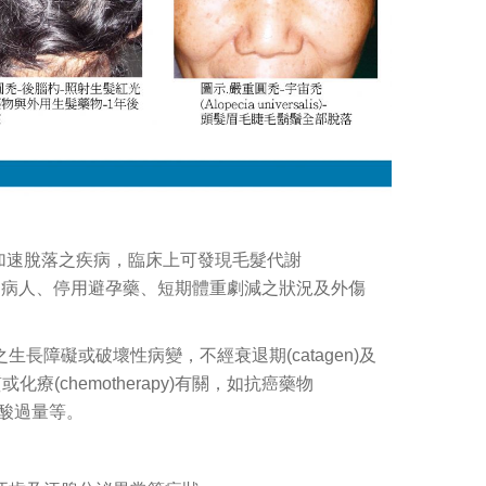
而造成毛髮加速脫落之疾病，臨床上可發現毛髮代謝
、發高燒之病人、停用避孕藥、短期體重劇減之狀況及外傷
air)之生長障礙或破壞性病變，不經衰退期(catagen)及
療(chemotherapy)有關，如抗癌藥物
他命A酸過量等。