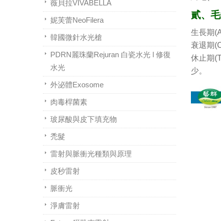
薇貝拉VIVABELLA
貳、毛
妮芙蕾NeoFilera
生長期(A
韓國微針水光槍
衰退期(
PDRN麗珠蘭Rejuran 白瓷水光 l 修復
休止期(
水光
少。
外泌體Exosome
肉毒桿菌素
玻尿酸與皮下填充物
禿髮
雷射與脈衝光種類與原理
皮秒雷射
脈衝光
淨膚雷射