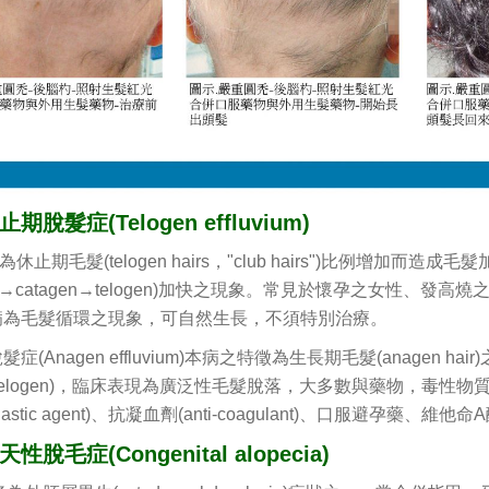
期脫髮症(Telogen effluvium)
休止期毛髮(telogen hairs，"club hairs")比例增加
gen→catagen→telogen)加快之現象。常見於懷孕之女性
病為毛髮循環之現象，可自然生長，不須特別治療。
症(Anagen effluvium)本病之特徵為生長期毛髮(anagen h
telogen)，臨床表現為廣泛性毛髮脫落，大多數與藥物，毒性物質或化
oplastic agent)、抗凝血劑(anti-coagulant)、口服避孕藥、維
性脫毛症(Congenital alopecia)