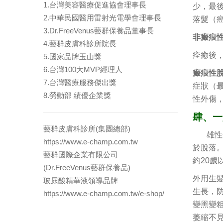
1.台灣美容醫療促進協會理事長
少，最
2.中華民國醫用雷射光電學會理事長
落髮（
3.Dr.FreeVenus藝群保養品董事長
非瘢痕
4.藝群皮膚科診所院長
痊癒後
5.國家品牌玉山獎
6.台灣100大MVP經理人
瘢痕性脫毛症
7.台灣醫療服務傑出獎
症狀（
8.勞動部 績優企業獎
性外傷
肆、一
藝群皮膚科診所(集團總部)
雄性禿
https://www.e-champ.com.tw
於脫落
藝群國際企業有限公司
約20
(Dr.FreeVenus藝群保養品)
外用生髮
玻尿酸精華液領導品牌
生長，
https://www.e-champ.com.tw/e-shop/
變黑變
萎縮不