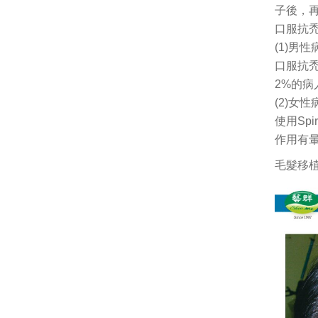
子後，再
口服抗
(1)男性
口服抗禿
2%的
(2)女
使用Sp
作用有
毛髮移