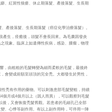
毛癖、紅斑性狼瘡、休止期落髮、產後落髮、生長期
髮、產後落髮、生長期落髮（癌症化學治療落髮）。
痕產生，痊癒後，頭髮不會長回來。為毛囊因發炎
毛之現象。臨床上如遺傳性疾病，感染、腫瘤，物理
響，由粗粗的毛髮轉變為細而柔軟的毛髮，最後終
重，會變成前額至頭頂的完全禿。大都發生於男性，
。
實，對雄性禿有作用的藥物。可以刺激患部毛髮變粗，持續
4個月或4個月以上（因人而異），可以觀察到毛髮
月以後，又會恢復禿髮舊觀。若患者的毛細孔已全部
改變、心悸等副作用。有以上副作用時，可停用一陣