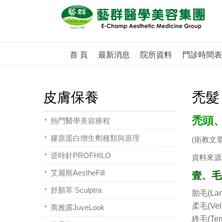
首 頁
最新消息
院所資料
門診時間表
皮膚保養
禿髮
禿頭
熱門醫學美容療程
膠原蛋白增生劑種類與原理
(衛教文
逆時針PROFHILO
資料來源
艾麗斯AestheFill
壹、毛髮
舒顏萃 Sculptra
胎毛(La
柔毛(V
喬雅露JuveLook
終毛(T