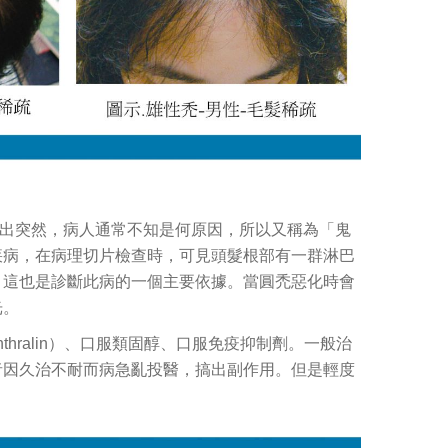
出突然，病人通常不知是何原因，所以又稱為「鬼
疾病，在病理切片檢查時，可見頭髮根部有一群淋巴
，這也是診斷此病的一個主要依據。當圓禿惡化時會
光。
hralin）、口服類固醇、口服免疫抑制劑。一般治
者因久治不耐而病急亂投醫，搞出副作用。但是輕度