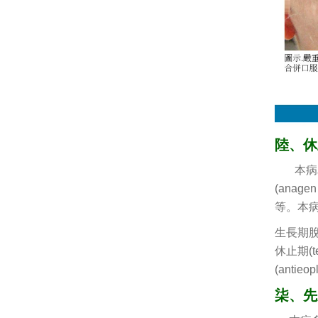
陸、休止
本病為
(ana
等。本
生長期脫髮
休止期(
(antie
柒、先天