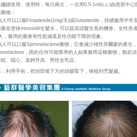
繼續使用。使用時，每日兩次，一次用0.5-1ml(c.c.)由患部
禿藥物：
病人可以口服Finasteride(1mg/天)或Dutasteride
藥並塗抹minoxidil生髮水，可以提高頭髮生長的機會。女
病人，服用此藥會有性慾減退及性功能下降的現象。
性病人可以口服Spironolactone藥物，它會減少雄性荷爾蒙
ironolactone，因此任何可能懷孕的人如果服用這種藥物，都必須採
暈眩、噁心、血鉀升高、男性女乳症。
植：利用手術，把頭部後下方的頭髮取下，移植到禿髮處。