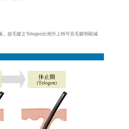
脫落。故毛髮之Telogen比例升上時可見毛髮明顯減