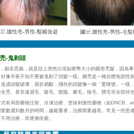
禿-鬼剃頭
顧名思義，就是頭上突然出現如硬幣大小的圓形禿髮，因為事
，好像半夜不知不覺被鬼剃了頭髮一樣。圓禿是一種自體免疫性
，造成頭髮破壞，易折易斷，殘存的頭髮像一個「驚嘆號」一樣
髮全禿、甚至連眉毛、睫毛、鬍鬚、腋毛、陰毛、體毛等全部掉
式有局部藥物注射、冷凍治療、塗抹刺激性藥物（如DNCB、ant
間要數週到數月的時間，越嚴重者，治療期要越長。常見一些患
可不用治療，而逐漸痊癒。