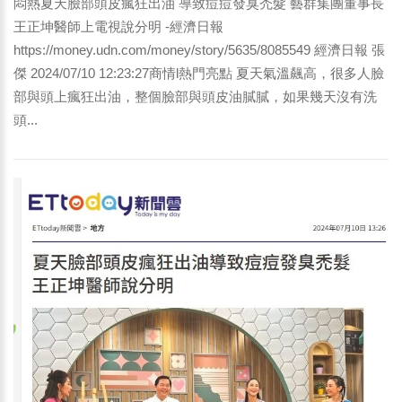
悶熱夏天臉部頭皮瘋狂出油 導致痘痘發臭禿髮 藝群集團董事長
王正坤醫師上電視說分明 -經濟日報
https://money.udn.com/money/story/5635/8085549 經濟日報 張
傑 2024/07/10 12:23:27商情l熱門亮點 夏天氣溫飆高，很多人臉
部與頭上瘋狂出油，整個臉部與頭皮油膩膩，如果幾天沒有洗
頭...