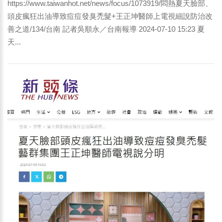
https://www.taiwanhot.net/news/focus/1073919/悶熱夏天臉部、
頭皮瘋狂出油導致痘痘發臭禿髮+王正坤醫師上電視細說防治改
善之道/134/台南 記者吳順永／台南報導 2024-07-10 15:23 夏
天...