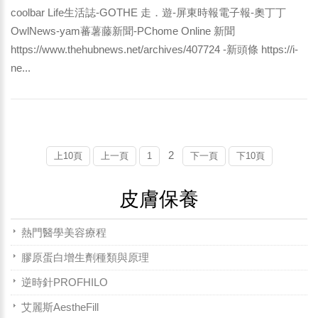
coolbar Life生活誌-GOTHE 走．遊-屏東時報電子報-奧丁丁
OwlNews-yam蕃薯藤新聞-PChome Online 新聞
https://www.thehubnews.net/archives/407724 -新頭條 https://i-
ne...
2
上10頁
上一頁
1
下一頁
下10頁
皮膚保養
熱門醫學美容療程
膠原蛋白增生劑種類與原理
逆時針PROFHILO
艾麗斯AestheFill