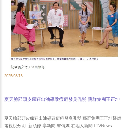
2025/08/13
夏天臉部頭皮瘋狂出油導致痘痘發臭禿髮 藝群集團王正坤
醫師電視說分明 -新頭條-享新聞-睿傳媒-coolbar Life生活誌-
GOTHE-屏東時報電子報-奧丁丁-yam新聞-PChome新聞
夏天臉部頭皮瘋狂出油導致痘痘發臭禿髮 藝群集團王正坤醫師
電視說分明 -新頭條-享新聞-睿傳媒-在地人新聞 LTVNews-