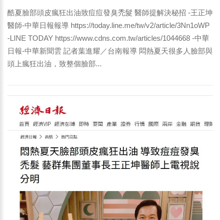
酷夏臉部頭皮瘋狂出油致痘痘發臭禿髮 醫師提解決秘招 -王正坤
醫師-中華日報報導 https://today.line.me/tw/v2/article/3Nn1oWP
-LINE TODAY https://www.cdns.com.tw/articles/1044668 -中華
日報-中華新聞雲 記者葉進耀／台南報導 悶熱夏天很多人臉部與
頭上瘋狂出油，致整個臉部...