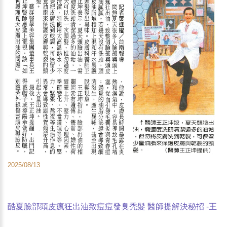
2025/08/13
酷夏臉部頭皮瘋狂出油致痘痘發臭禿髮 醫師提解決秘招 -王
正坤醫師-中華日報報導