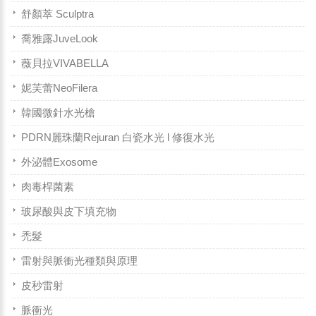
舒顏萃 Sculptra
喬雅露JuveLook
薇貝拉VIVABELLA
妮芙蕾NeoFilera
韓國微針水光槍
PDRN麗珠蘭Rejuran 白瓷水光 l 修復水光
外泌體Exosome
肉毒桿菌素
玻尿酸與皮下填充物
禿髮
雷射與脈衝光種類與原理
皮秒雷射
脈衝光