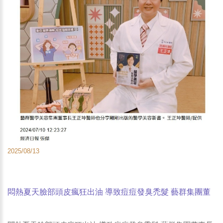
2025/08/13
悶熱夏天臉部頭皮瘋狂出油 導致痘痘發臭禿髮 藝群集團董
事長王正坤醫師上電視說分明 -經濟日報